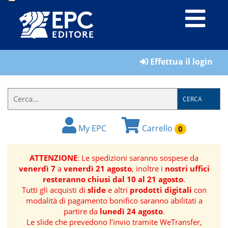
LIBRI
Effettua il login
MATERIALI
PER
IL
CERCA
FORMATORE
My EPC
Carrello
0
E-
BOOK
ATTENZIONE
: Le spedizioni saranno sospese da
venerdì 7
a
venerdì 21 agosto
, inoltre i
nostri uffici
RIVISTE
resteranno chiusi dal 10 al 21 agosto
.
Tutti gli acquisti di
slide
e altri
prodotti digitali
con
MANUALISTICA
modalità di pagamento bonifico saranno abilitati a
partire da
lunedì 24 agosto
.
Le slide che prevedono l’invio tramite WeTransfer,
SOFTWARE