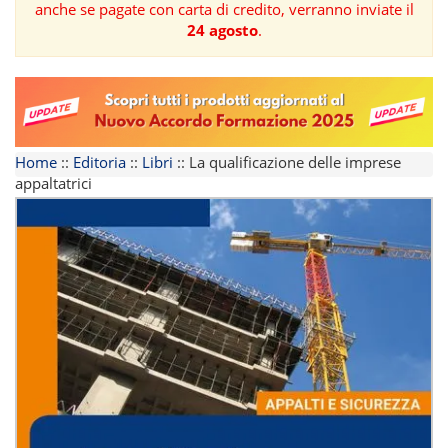
anche se pagate con carta di credito, verranno inviate il
24 agosto
.
FORMAZIONE
AREE
TEMATICHE
Home
::
Editoria
::
Libri
::
La qualificazione delle imprese
appaltatrici