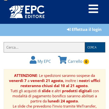
LIBRI
Effettua il login
MATERIALI
PER
IL
CERCA
FORMATORE
My EPC
Carrello
0
E-
BOOK
ATTENZIONE
: Le spedizioni saranno sospese da
venerdì 7
a
venerdì 21 agosto
, inoltre i
nostri uffici
RIVISTE
resteranno chiusi dal 10 al 21 agosto
.
Tutti gli acquisti di
slide
e altri
prodotti digitali
con
MANUALISTICA
modalità di pagamento bonifico saranno abilitati a
partire da
lunedì 24 agosto
.
Le slide che prevedono l’invio tramite WeTransfer,
SOFTWARE