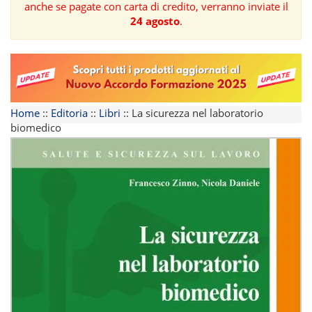
anche se pagate con carta di credito, verranno inviate il
24 agosto
.
FORMAZIONE
AREE
TEMATICHE
Home
::
Editoria
::
Libri
::
La sicurezza nel laboratorio
biomedico