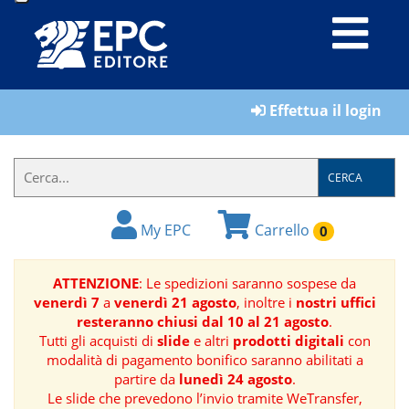
LIBRI
Effettua il login
MATERIALI
PER
IL
CERCA
FORMATORE
My EPC
Carrello
0
E-
BOOK
ATTENZIONE
: Le spedizioni saranno sospese da
venerdì 7
a
venerdì 21 agosto
, inoltre i
nostri uffici
RIVISTE
resteranno chiusi dal 10 al 21 agosto
.
Tutti gli acquisti di
slide
e altri
prodotti digitali
con
MANUALISTICA
modalità di pagamento bonifico saranno abilitati a
partire da
lunedì 24 agosto
.
Le slide che prevedono l’invio tramite WeTransfer,
SOFTWARE