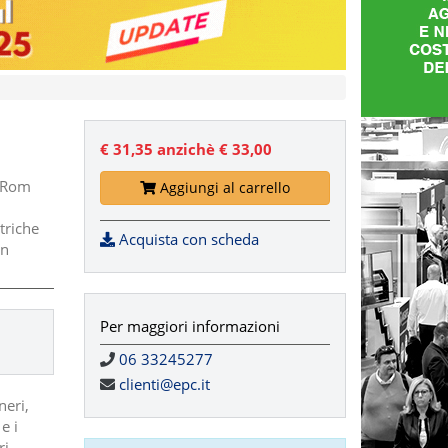
€ 31,35
anzichè € 33,00
D-Rom
Aggiungi al carrello
triche
Acquista con scheda
on
Per maggiori informazioni
06 33245277
clienti@epc.it
neri,
e i
ri