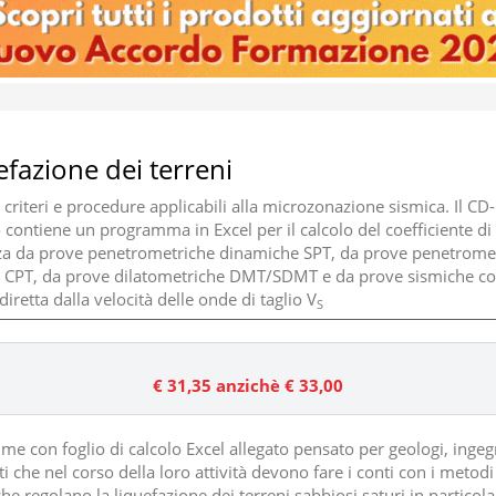
efazione dei terreni
 criteri e procedure applicabili alla microzonazione sismica. Il C
o contiene un programma in Excel per il calcolo del coefficiente di
za da prove penetrometriche dinamiche SPT, da prove penetrome
e CPT, da prove dilatometriche DMT/SDMT e da prove sismiche c
iretta dalla velocità delle onde di taglio V
S
€ 31,35
anzichè € 33,00
me con foglio di calcolo Excel allegato pensato per geologi, ingeg
ti che nel corso della loro attività devono fare i conti con i metodi 
che regolano la liquefazione dei terreni sabbiosi saturi in particola