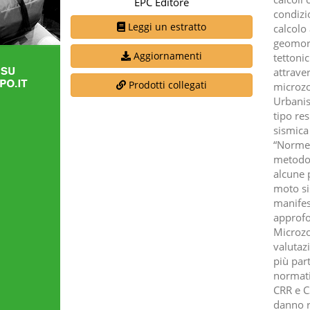
EPC Editore
condizio
Leggi un estratto
calcolo
geomorf
Aggiornamenti
tettonic
attrave
Prodotti collegati
microzo
Urbanist
tipo res
sismica
“Norme 
metodol
alcune 
moto sis
manifest
approfon
Microzo
valutaz
più par
normativ
CRR e CS
danno ra