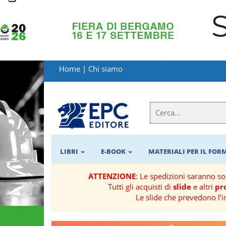
LIBRI
MATERIALI
Home
|
Chi siamo
PER
IL
FORMATORE
E-
BOOK
LIBRI
E-BOOK
MATERIALI PER IL FO
RIVISTE
ATTENZIONE
: Le spedizioni saranno s
Tutti gli acquisti di
slide
e altri
pro
MANUALISTICA
Le slide che prevedono l’i
SOFTWARE