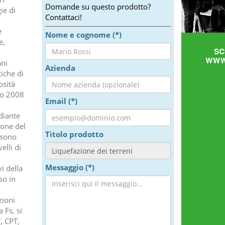
Domande su questo prodotto?
ie di
Contattaci!
e
Nome e cognome (*)
e,
ani
Azienda
iche di
osità
io 2008
Email (*)
diante
ione del
Titolo prodotto
ssono
elli di
Messaggio (*)
i della
so in
zioni
 Fs, si
, CPT,