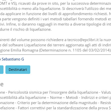
MT e VS), ricavati da prove in sito, per la successiva determinaz
scettibilità o meno alla liquefazione. Si descriverà l’utilizzo dei me
 da applicare in funzione dei livelli di approfondimento richiesti. 
 parte vengono definiti i vari metodi tabellari fornendo metodi 
ivi. Infine, si daranno ragguagli in merito a diverse tipologie di in
ridurre il rischio di liquefazione.
uirenti del volume possono richiedere a tecnico@epclibri.it la nuo
 del software Liquefazione dei terreni aggiornata agli atti di indir
egione Emilia Romagna (Determinazione n. 1105 del 03/02/2014)
 Sebastiano G
e
Destinatari
ce
ne - Pericolosità sismica per l'insorgere della liquefazione - Valu
scettibilità alla liquefazione – Norme – Metodi - Indirizzi e criteri 
nazione - Criterio per la determinazione della magnitudo - Resis
uefazione - Fattori correttivi per la standardizzazione della prova S