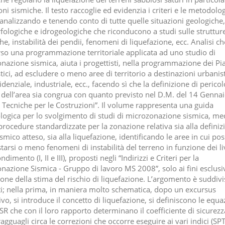
ni sismiche. Il testo raccoglie ed evidenzia i criteri e le metodolog
 analizzando e tenendo conto di tutte quelle situazioni geologiche,
ologiche e idrogeologiche che riconducono a studi sulle struttur
he, instabilità dei pendii, fenomeni di liquefazione, ecc. Analisi ch
rso una programmazione territoriale applicata ad uno studio di
nazione sismica, aiuta i progettisti, nella programmazione dei Pi
ici, ad escludere o meno aree di territorio a destinazioni urbanist
idenziale, industriale, ecc., facendo sì che la definizione di pericol
 dell’area sia congrua con quanto previsto nel D.M. del 14 Genna
Tecniche per le Costruzioni”. Il volume rappresenta una guida
ogica per lo svolgimento di studi di microzonazione sismica, me
procedure standardizzate per la zonazione relativa sia alla definiz
mico atteso, sia alla liquefazione, identificando le aree in cui po
arsi o meno fenomeni di instabilità del terreno in funzione dei liv
dimento (I, II e III), proposti negli “Indirizzi e Criteri per la
nazione Sismica - Gruppo di lavoro MS 2008”, solo ai fini esclusiv
ione della stima del rischio di liquefazione. L’argomento è suddivi
ti; nella prima, in maniera molto schematica, dopo un excursus
o, si introduce il concetto di liquefazione, si definiscono le equa
R che con il loro rapporto determinano il coefficiente di sicurezza
gguagli circa le correzioni che occorre eseguire ai vari indici (SPT