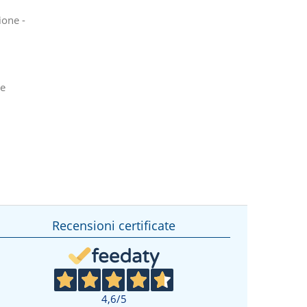
ione -
 e
Recensioni certificate
4,6
/5