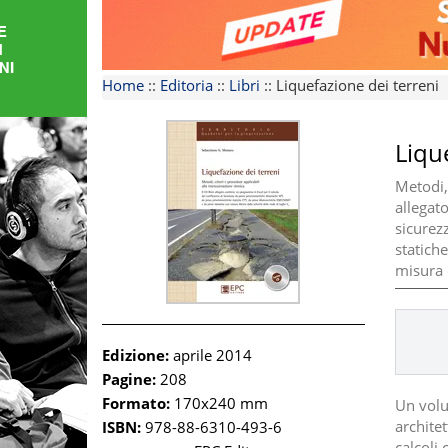
FORMAZIONE
AREE
Home
::
Editoria
::
Libri
::
Liquefazione dei terreni
TEMATICHE
Liqu
Metodi,
allegat
sicurez
statich
misura d
Edizione:
aprile 2014
Pagine:
208
Formato:
170x240 mm
Un volu
architet
ISBN:
978-88-6310-493-6
calcoli 