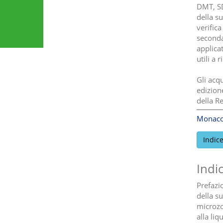
DMT, SD
della su
verifica
seconda
applicat
utili a 
Gli acq
edizione
della R
Monaco
Indic
Indi
Prefazio
della su
microzo
alla liq