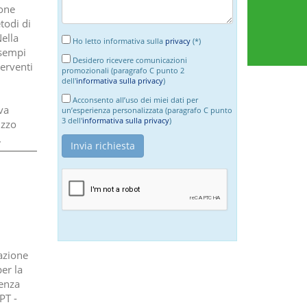
ione
todi di
Nella
Ho letto informativa sulla
privacy
(*)
esempi
Desidero ricevere comunicazioni
terventi
promozionali (paragrafo C punto 2
dell'
informativa sulla privacy
)
Acconsento all’uso dei miei dati per
va
un’esperienza personalizzata (paragrafo C punto
3 dell'
informativa sulla privacy
)
izzo
.
tazione
per la
tenza
PT -