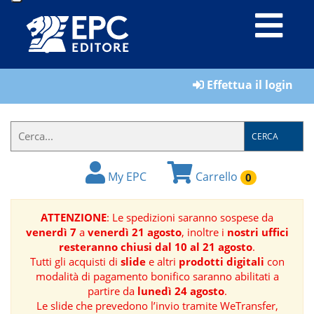
LIBRI
Effettua il login
MATERIALI
PER
IL
CERCA
FORMATORE
My EPC
Carrello
0
E-
BOOK
ATTENZIONE
: Le spedizioni saranno sospese da
venerdì 7
a
venerdì 21 agosto
, inoltre i
nostri uffici
RIVISTE
resteranno chiusi dal 10 al 21 agosto
.
Tutti gli acquisti di
slide
e altri
prodotti digitali
con
MANUALISTICA
modalità di pagamento bonifico saranno abilitati a
partire da
lunedì 24 agosto
.
Le slide che prevedono l’invio tramite WeTransfer,
SOFTWARE