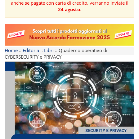
anche se pagate con carta di credito, verranno inviate il
24 agosto
.
FORMAZIONE
AREE
TEMATICHE
Home
::
Editoria
::
Libri
::
Quaderno operativo di
CYBERSECURITY e PRIVACY