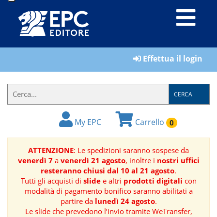
LIBRI
Effettua il login
MATERIALI
PER
IL
CERCA
FORMATORE
My EPC
Carrello
0
E-
BOOK
ATTENZIONE
: Le spedizioni saranno sospese da
venerdì 7
a
venerdì 21 agosto
, inoltre i
nostri uffici
RIVISTE
resteranno chiusi dal 10 al 21 agosto
.
Tutti gli acquisti di
slide
e altri
prodotti digitali
con
MANUALISTICA
modalità di pagamento bonifico saranno abilitati a
partire da
lunedì 24 agosto
.
Le slide che prevedono l’invio tramite WeTransfer,
SOFTWARE