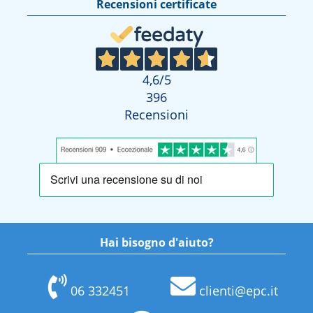
Recensioni certificate
4,6
/5
396
Recensioni
Hai bisogno d'aiuto?
06 332451
clienti@epc.it