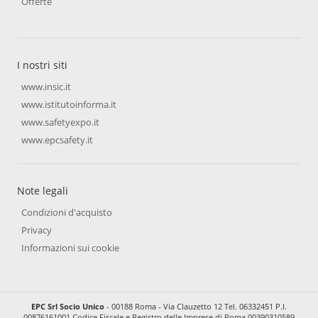
Offerte
I nostri siti
www.insic.it
www.istitutoinforma.it
www.safetyexpo.it
www.epcsafety.it
Note legali
Condizioni d'acquisto
Privacy
Informazioni sui cookie
EPC Srl Socio Unico
- 00188 Roma - Via Clauzetto 12 Tel. 06332451 P.I.
00876161001 Codice Fiscale e Registro delle Imprese di Roma 00390310589