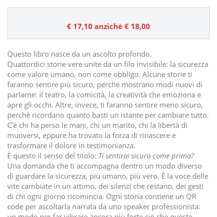
€ 17,10
anzichè € 18,00
Questo libro nasce da un ascolto profondo.
Quattordici storie vere unite da un filo invisibile: la sicurezza
come valore umano, non come obbligo. Alcune storie ti
faranno sentire più sicuro, perché mostrano modi nuovi di
parlarne: il teatro, la comicità, la creatività che emoziona e
apre gli occhi. Altre, invece, ti faranno sentire meno sicuro,
perché ricordano quanto basti un istante per cambiare tutto.
C’è chi ha perso le mani, chi un marito, chi la libertà di
muoversi, eppure ha trovato la forza di rinascere e
trasformare il dolore in testimonianza.
È questo il senso del titolo:
Ti sentirai sicuro come prima?
Una domanda che ti accompagna dentro un modo diverso
di guardare la sicurezza, più umano, più vero. È la voce delle
vite cambiate in un attimo, dei silenzi che restano, dei gesti
di chi ogni giorno ricomincia. Ogni storia contiene un QR
code per ascoltarla narrata da uno speaker professionista:
un modo per far vibrare ancora più forte ciò che queste