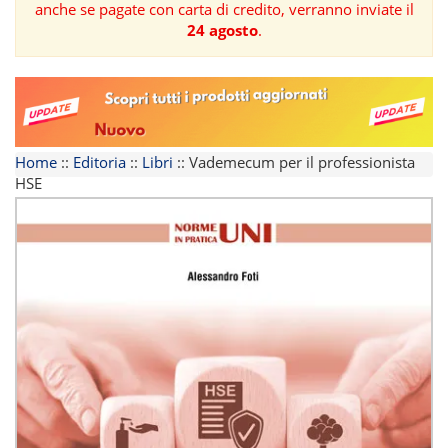
anche se pagate con carta di credito, verranno inviate il
24 agosto
.
FORMAZIONE
AREE
TEMATICHE
Home
::
Editoria
::
Libri
::
Vademecum per il professionista
HSE