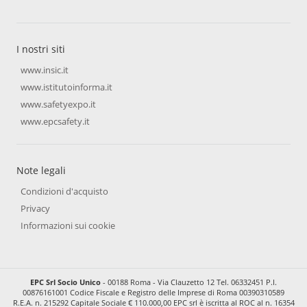
I nostri siti
www.insic.it
www.istitutoinforma.it
www.safetyexpo.it
www.epcsafety.it
Note legali
Condizioni d'acquisto
Privacy
Informazioni sui cookie
EPC Srl Socio Unico
- 00188 Roma - Via Clauzetto 12 Tel. 06332451 P.I.
00876161001 Codice Fiscale e Registro delle Imprese di Roma 00390310589
R.E.A. n. 215292 Capitale Sociale € 110.000,00 EPC srl è iscritta al ROC al n. 16354