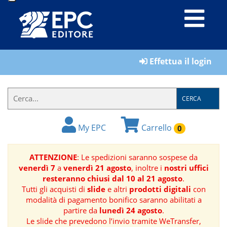
LIBRI
Effettua il login
MATERIALI
PER
IL
CERCA
FORMATORE
My EPC
Carrello
0
E-
BOOK
ATTENZIONE
: Le spedizioni saranno sospese da
venerdì 7
a
venerdì 21 agosto
, inoltre i
nostri uffici
RIVISTE
resteranno chiusi dal 10 al 21 agosto
.
Tutti gli acquisti di
slide
e altri
prodotti digitali
con
MANUALISTICA
modalità di pagamento bonifico saranno abilitati a
partire da
lunedì 24 agosto
.
Le slide che prevedono l’invio tramite WeTransfer,
SOFTWARE