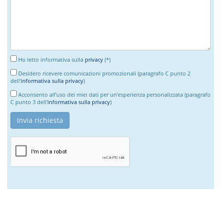
Ho letto informativa sulla
privacy
(*)
Desidero ricevere comunicazioni promozionali (paragrafo C punto 2
dell'
informativa sulla privacy
)
Acconsento all’uso dei miei dati per un’esperienza personalizzata (paragrafo
C punto 3 dell'
informativa sulla privacy
)