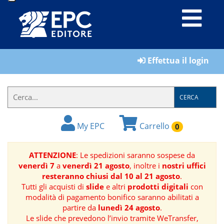
LIBRI
Effettua il login
MATERIALI
PER
IL
CERCA
FORMATORE
My EPC
Carrello
0
E-
BOOK
ATTENZIONE
: Le spedizioni saranno sospese da
venerdì 7
a
venerdì 21 agosto
, inoltre i
nostri uffici
RIVISTE
resteranno chiusi dal 10 al 21 agosto
.
Tutti gli acquisti di
slide
e altri
prodotti digitali
con
MANUALISTICA
modalità di pagamento bonifico saranno abilitati a
partire da
lunedì 24 agosto
.
Le slide che prevedono l’invio tramite WeTransfer,
SOFTWARE