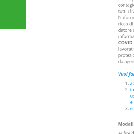
contagi
tutti i 
l’infor
ricco di
datore d
informa
COVID 
lavorat
protezi
da agent
Vuoi fa
ac
in
u
e
e 
Modalit
Ai fini 