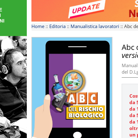
FORMAZIONE
AREE
Home
::
Editoria
::
Manualistica lavoratori
::
Abc de
TEMATICHE
Abc 
versi
Manuale 
del D.L
Cos
da 
da 
da 
da 
olt
un 