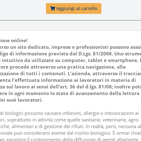
Aggiungi al carrello
ione online!
rso un sito dedicato, imprese e professionisti possono asso
ligo di informazione previsto dal D.Lgs. 81/2008. Uno strum
e intuitivo da utilizzate su computer, tablet e smartphone. I
tore procede attraverso una pratica navigazione, alla
zzazione di tutti i contenuti. L'azienda, attraverso il tracci
nta l'effettuata informazione ai lavoratori in materia di
za sul lavoro ai sensi dell’art. 36 del d.lgs. 81/08; inoltre pot
ere in ogni momento lo stato di avanzamento della lettura
ei suoi lavoratori.
ti biologici possono causare infezioni, allergie o intossicazioni ai
ri, soprattutto in attività come quelle sanitarie, veterinarie, agro-
che, alimentari e di gestione dei rifiuti. In realtà, però, nessuna at
ionale può considerarsi esente dal rischio biologico. È ormai chia
er garantire il contenimento della diffusione di agenti altamente