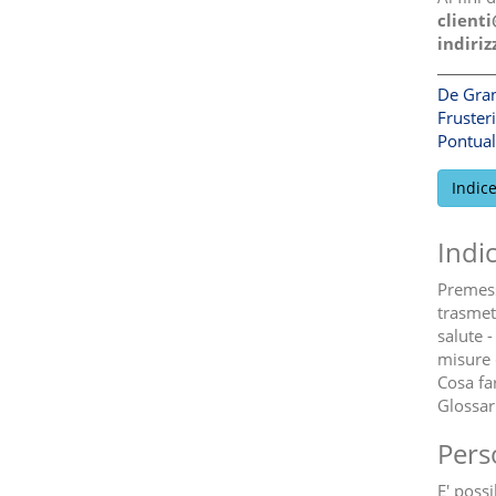
clienti
indiriz
De Gran
Frusteri
Pontual
Indic
Indi
Premessa
trasmett
salute -
misure 
Cosa far
Glossar
Pers
E' poss