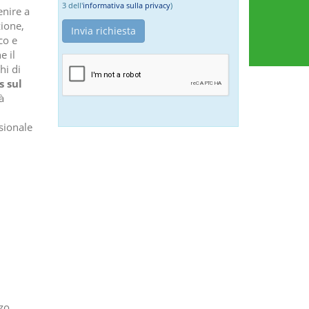
3 dell'
informativa sulla privacy
)
enire a
zione,
co e
e il
hi di
s sul
à
sionale
zzo