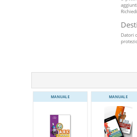
aggiunt
Richied
Dest
Datori d
protezi
MANUALE
MANUALE