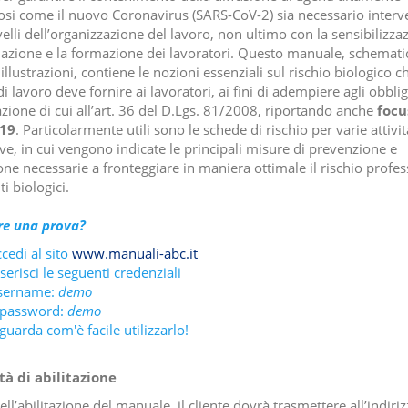
osi come il nuovo Coronavirus (SARS-CoV-2) sia necessario interv
livelli dell’organizzazione del lavoro, non ultimo con la sensibilizza
mazione e la formazione dei lavoratori. Questo manuale, schemati
 illustrazioni, contiene le nozioni essenziali sul rischio biologico ch
i lavoro deve fornire ai lavoratori, ai fini di adempiere agli obblig
zione di cui all’art. 36 del D.Lgs. 81/2008, riportando anche
focu
19
. Particolarmente utili sono le schede di rischio per varie attivit
ive, in cui vengono indicate le principali misure di prevenzione e
one necessarie a fronteggiare in maniera ottimale il rischio profes
i biologici.
re una prova?
cedi al sito
www.manuali-abc.it
serisci le seguenti credenziali
sername:
demo
 password:
demo
guarda com'è facile utilizzarlo!
à di abilitazione
dell’abilitazione del manuale, il cliente dovrà trasmettere all’indiri