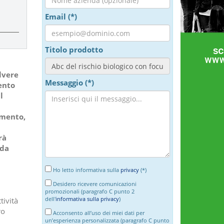
Email (*)
Titolo prodotto
lvere
Messaggio (*)
ento
l
amento,
rà
 da
Ho letto informativa sulla
privacy
(*)
Desidero ricevere comunicazioni
promozionali (paragrafo C punto 2
dell'
informativa sulla privacy
)
tività
ro
Acconsento all’uso dei miei dati per
un’esperienza personalizzata (paragrafo C punto