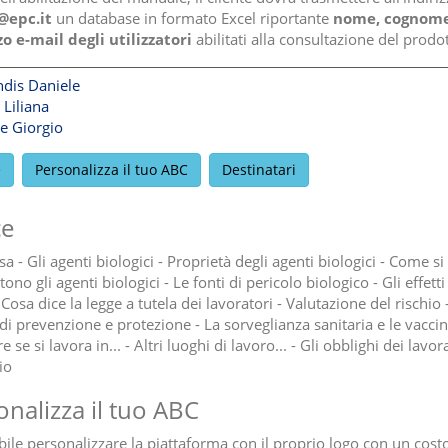
@epc.it
un database in formato Excel riportante
nome, cognome
zo e-mail degli utilizzatori
abilitati alla consultazione del prodot
dis Daniele
 Liliana
e Giorgio
e
Personalizza il tuo ABC
Destinatari
ce
 - Gli agenti biologici - Proprietà degli agenti biologici - Come si
ono gli agenti biologici - Le fonti di pericolo biologico - Gli effetti
 Cosa dice la legge a tutela dei lavoratori - Valutazione del rischio 
di prevenzione e protezione - La sorveglianza sanitaria e le vaccin
e se si lavora in... - Altri luoghi di lavoro... - Gli obblighi dei lavora
io
onalizza il tuo ABC
ibile personalizzare la piattaforma con il proprio logo con un cost