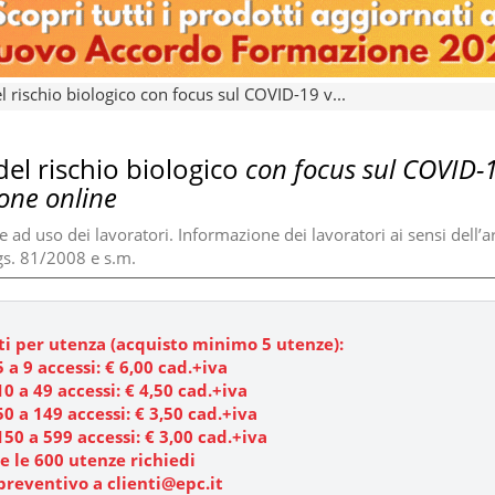
l rischio biologico con focus sul COVID-19 v...
del rischio biologico
con focus sul COVID-
one online
ad uso dei lavoratori. Informazione dei lavoratori ai sensi dell’ar
gs. 81/2008 e s.m.
ti per utenza (acquisto minimo 5 utenze):
5 a 9 accessi: €
6,00
cad.+iva
10 a 49 accessi: € 4,50 cad.+iva
50 a 149 accessi: € 3,50 cad.+iva
150 a 599 accessi: €
3,00
cad.+iva
re le 600 utenze richiedi
preventivo a clienti@epc.it