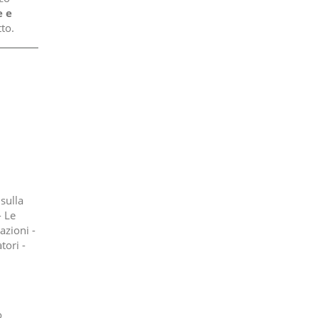
 e
to.
 sulla
- Le
azioni -
tori -
o