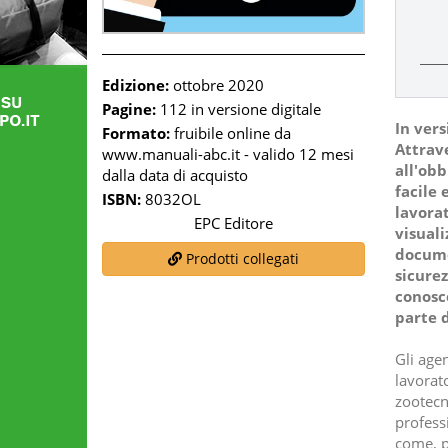
Edizione:
ottobre 2020
Pagine:
112 in versione digitale
In vers
Formato:
fruibile online da
Attrave
www.manuali-abc.it - valido 12 mesi
all'obb
dalla data di acquisto
facile 
ISBN:
8032OL
lavora
EPC Editore
visuali
docume
Prodotti collegati
sicurez
conosc
parte d
Gli agen
lavorato
zootecni
profess
come, p