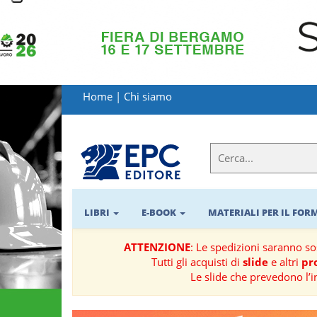
LIBRI
MATERIALI
Home
|
Chi siamo
PER
IL
FORMATORE
E-
BOOK
LIBRI
E-BOOK
MATERIALI PER IL FO
RIVISTE
ATTENZIONE
: Le spedizioni saranno s
Tutti gli acquisti di
slide
e altri
pro
MANUALISTICA
Le slide che prevedono l’i
SOFTWARE