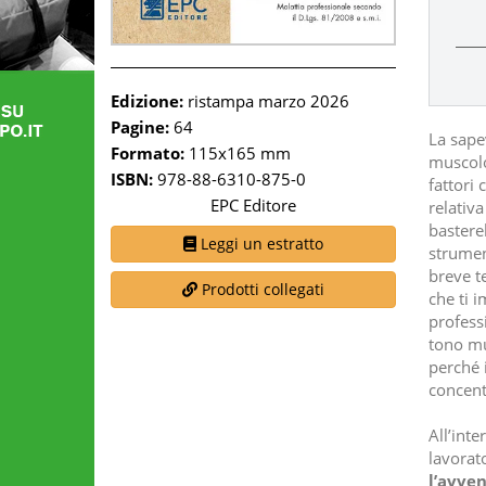
Edizione:
ristampa marzo 2026
Pagine:
64
La sape
Formato:
115x165 mm
muscolo
ISBN:
978-88-6310-875-0
fattori 
EPC Editore
relativ
bastere
Leggi un estratto
strument
breve te
Prodotti collegati
che ti 
professi
tono mu
perché i
concent
All’int
lavorat
l’avve