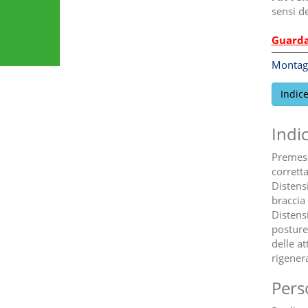
sensi de
Guarda 
Montag
Indic
Indi
Premessa
corrett
Distensi
braccia
Distens
posture 
delle at
rigenera
Pers