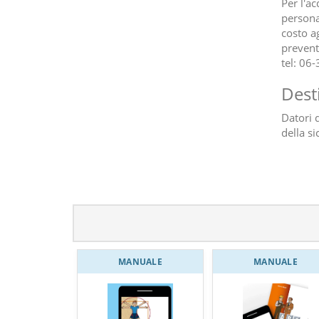
Per l'ac
persona
costo a
preventi
tel: 06
Dest
Datori d
della si
MANUALE
MANUALE