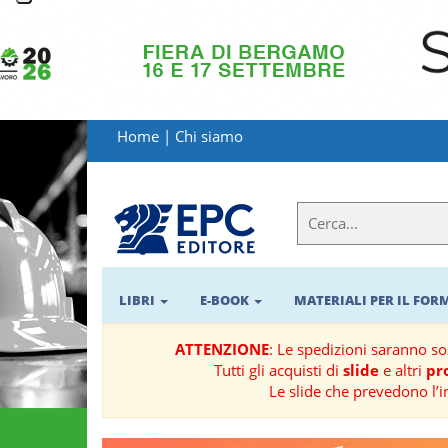
LIBRI
MATERIALI
Home
|
Chi siamo
PER
IL
FORMATORE
E-
BOOK
LIBRI
E-BOOK
MATERIALI PER IL FO
RIVISTE
ATTENZIONE
: Le spedizioni saranno s
Tutti gli acquisti di
slide
e altri
pro
MANUALISTICA
Le slide che prevedono l’i
SOFTWARE