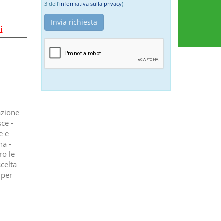
3 dell'
informativa sulla privacy
)
i
azione
ce -
e e
na -
ro le
scelta
 per