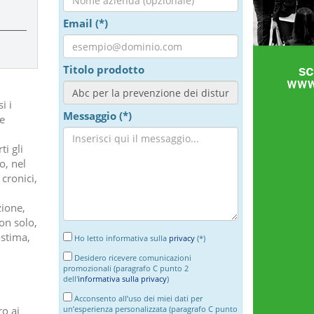
Email (*)
Titolo prodotto
i i
Messaggio (*)
e
i gli
o, nel
cronici,
zione,
on solo,
ostima,
Ho letto informativa sulla
privacy
(*)
Desidero ricevere comunicazioni
promozionali (paragrafo C punto 2
dell'
informativa sulla privacy
)
Acconsento all’uso dei miei dati per
ro ai
un’esperienza personalizzata (paragrafo C punto