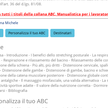
ll’art. 36 del d.lgs. 81/08.
tutti i titoli della collana ABC, Manualistica per i lavorator
na Michele
e
Personalizza il tuo ABC
Destinatari
ce
 - Introduzione - I benefici dello stretching posturale - La respir
a - Respirazione e rilassamento del bacino - Rilassamento delle cos
one della schiena - Più alti, più dritti - Distensione cervicale, spall
 - Distensione delle gambe - Distensione di gambe, bacino e schie
ione della catena muscolare posteriore - Distensione globale cont
antalgiche - Il massaggio miofasciale, una valida alternativa - La 
tività sportive adatte - Il valore della nutrizione corretta - Dormire
rsi - Bibliografia
onalizza il tuo ABC