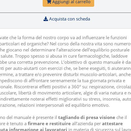
Aggiungi al carrello
Acquista con scheda
vate che la forma del nostro corpo va ad influenzare le funzioni
articolari ed organiche? Nel corso della nostra vita sono numeros
che giocano nel determinare l’alterazione dell’equilibrio posturale 
a salute. Troppo spesso si abusa in cure farmacologiche, laddove
bbe una corretta prevenzione. L’obiettivo di questo manuale è dart
i per auto-aiutarti con esercizi che, se bene eseguiti, ti aiuterann
rmine, a trattare e/o prevenire disturbi muscolo-articolari, anche 
impediscono di affrontare serenamente la tua giornata privata e
onale. Riscontrerai effetti positivi a 360° su: respirazione, circola
scolare, libertà di movimento articolare, algie di varia natura e n
ndirettamente noterai effetti migliorativi su stress, insonnia, aut
razione, relazioni interpersonali ed equilibrio emotivo.
erno del manuale è presente il
tagliando di presa visione
che il
ore è tenuto a
firmare e restituire
all’azienda per
attestare
nuta informazione ai lavoratori
in materia di sicurezza sul lavo