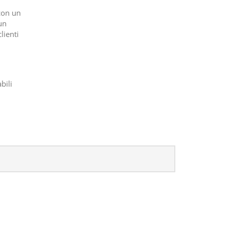
con un
un
lienti
bili