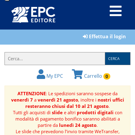
LIBRI
Effettua il login
MATERIALI
PER
IL
CERCA
FORMATORE
My EPC
Carrello
0
E-
BOOK
ATTENZIONE
: Le spedizioni saranno sospese da
venerdì 7
a
venerdì 21 agosto
, inoltre i
nostri uffici
RIVISTE
resteranno chiusi dal 10 al 21 agosto
.
Tutti gli acquisti di
slide
e altri
prodotti digitali
con
MANUALISTICA
modalità di pagamento bonifico saranno abilitati a
partire da
lunedì 24 agosto
.
Le slide che prevedono l’invio tramite WeTransfer,
SOFTWARE