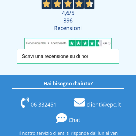
4,6
/5
396
Recensioni
Hai bisogno d'aiuto?
06 332451
clienti@epc.it
Chat
Il nostro servizio clienti ti risponde dal lun al ven