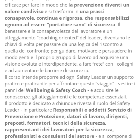
efficace per fare in modo che
la prevenzione diventi un
valore condiviso
e si trasformi in
una prassi
consapevole, continua e rigorosa, che responsabilizzi
ognuno ad essere “portatore sano” di sicurezza
. Il
benessere e la consapevolezza del lavoratore e un
atteggiamento “coaching oriented” del leader, diventano le
chiavi di volta per passare da una logica del riscontro a
quella del confronto; per guidare, motivare e persuadere in
modo gentile il proprio gruppo di lavoro ad acquisire una
visione evoluta e interdipendente, a fare “rete” con i colleghi
e ad aumentare le barriere di sicurezza.
Il corso intende proporre ad ogni Safety Leader un supporto
pratico e praticabile per affrontare questo “viaggio” - vestire i
panni del
Wellbeing & Safety Coach
- e acquisire le
conoscenze, gli atteggiamenti e le competenze essenziali.
Il prodotto è dedicato a chiunque rivesta il ruolo del Safety
Leader - in particolare
Responsabili e addetti Servizio di
Prevenzione e Protezione, datori di lavoro, dirigenti,
preposti, formatori, tecnici della sicurezza,
rappresentanti dei lavoratori per la sicurezza,
professionisti e consulenti del settore
- e si compone di