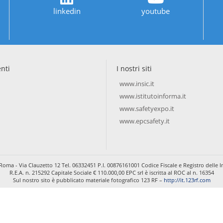
linkedin
youtube
enti
I nostri siti
www.insic.it
www.istitutoinforma.it
www.safetyexpo.it
www.epcsafety.it
Roma - Via Clauzetto 12 Tel. 06332451 P.I. 00876161001 Codice Fiscale e Registro dell
R.E.A. n. 215292 Capitale Sociale € 110.000,00 EPC srl è iscritta al ROC al n. 16354
Sul nostro sito è pubblicato materiale fotografico 123 RF –
http://it.123rf.com