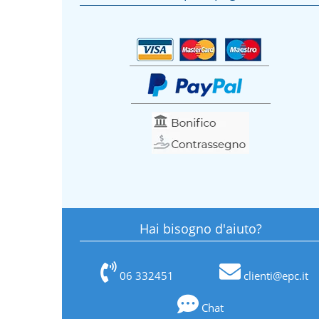
Hai bisogno d'aiuto?
06 332451
clienti@epc.it
Chat