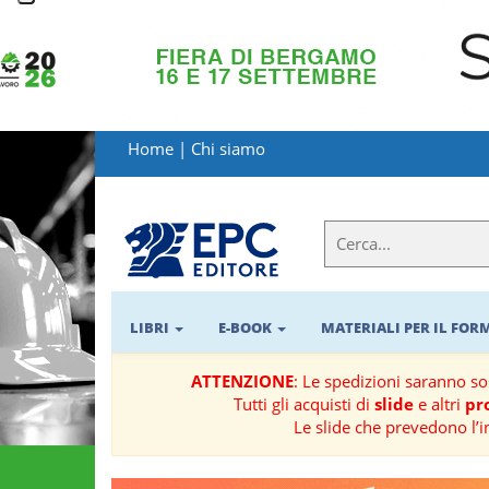
LIBRI
MATERIALI
Home
|
Chi siamo
PER
IL
FORMATORE
E-
BOOK
LIBRI
E-BOOK
MATERIALI PER IL FO
RIVISTE
ATTENZIONE
: Le spedizioni saranno s
Tutti gli acquisti di
slide
e altri
pro
MANUALISTICA
Le slide che prevedono l’i
SOFTWARE