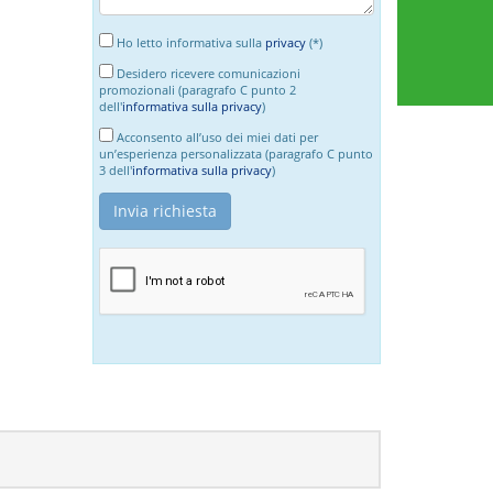
Ho letto informativa sulla
privacy
(*)
Desidero ricevere comunicazioni
promozionali (paragrafo C punto 2
dell'
informativa sulla privacy
)
Acconsento all’uso dei miei dati per
un’esperienza personalizzata (paragrafo C punto
3 dell'
informativa sulla privacy
)