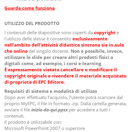
Guarda come funziona
UTILIZZO DEL PRODOTTO
I contenuti delle diapositive sono coperti da
copyright
e
l’utilizzo delle stesse è consentito
esclusivamente
nell'ambito dell’attività didattica sincrona sia in aula
che online
del singolo docente.
Non è possibile, invece,
utilizzare le slide per creare altri prodotti fisici o
digitali come, ad esempio, i corsi e-learning
.
È espressamente vietato cancellare o modificare il
copyright originale e rivendere il materiale acquistato
di proprietà di EPC Editore.
Requisiti di sistema e modalità di utilizzo
Dopo aver effettuato l’acquisto, l’utente potrà scaricare dal
proprio MyEPC, il file in formato .zip. Dalla cartella generata,
avviare il file
inizia-da-qui.ppsx
per accedere a tutti i
contenuti.
Il prodotto è utilizzabile con:
Microsoft PowerPoint 2007 o superiore