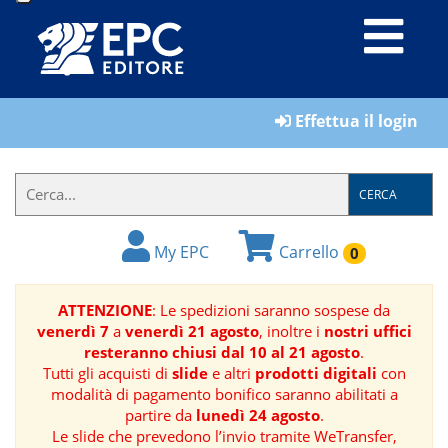
LIBRI
Effettua il login
MATERIALI
PER
IL
CERCA
FORMATORE
My EPC
Carrello
0
E-
BOOK
ATTENZIONE
: Le spedizioni saranno sospese da
venerdì 7
a
venerdì 21 agosto
, inoltre i
nostri uffici
RIVISTE
resteranno chiusi dal 10 al 21 agosto
.
Tutti gli acquisti di
slide
e altri
prodotti digitali
con
MANUALISTICA
modalità di pagamento bonifico saranno abilitati a
partire da
lunedì 24 agosto
.
Le slide che prevedono l’invio tramite WeTransfer,
SOFTWARE