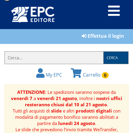
LIBRI
Effettua il login
MATERIALI
PER
IL
CERCA
FORMATORE
My EPC
Carrello
0
E-
BOOK
ATTENZIONE
: Le spedizioni saranno sospese da
venerdì 7
a
venerdì 21 agosto
, inoltre i
nostri uffici
RIVISTE
resteranno chiusi dal 10 al 21 agosto
.
Tutti gli acquisti di
slide
e altri
prodotti digitali
con
MANUALISTICA
modalità di pagamento bonifico saranno abilitati a
partire da
lunedì 24 agosto
.
Le slide che prevedono l’invio tramite WeTransfer,
SOFTWARE