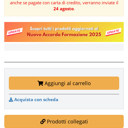
anche se pagate con carta di credito, verranno inviate il
24 agosto
.
FORMAZIONE
AREE
TEMATICHE
Aggiungi al carrello
Acquista con scheda
Prodotti collegati