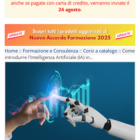
anche se pagate con carta di credito, verranno inviate il
24 agosto
.
FORMAZIONE
AREE
TEMATICHE
Home
::
Formazione e Consulenza
::
Corsi a catalogo
::
Come
introdurre l'Intelligenza Artificiale (IA) in...