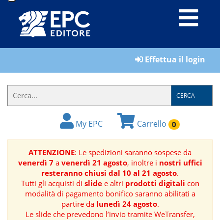
LIBRI
Effettua il login
MATERIALI
PER
IL
CERCA
FORMATORE
My EPC
Carrello
0
E-
BOOK
ATTENZIONE
: Le spedizioni saranno sospese da
venerdì 7
a
venerdì 21 agosto
, inoltre i
nostri uffici
RIVISTE
resteranno chiusi dal 10 al 21 agosto
.
Tutti gli acquisti di
slide
e altri
prodotti digitali
con
MANUALISTICA
modalità di pagamento bonifico saranno abilitati a
partire da
lunedì 24 agosto
.
Le slide che prevedono l’invio tramite WeTransfer,
SOFTWARE