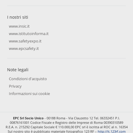
I nostri siti
www.insic.it
www.istitutoinforma.it
www.safetyexpo.it
www.epcsafety.it
Note legali
Condizioni d'acquisto
Privacy
Informazioni sui cookie
EPC Srl Socio Unico
- 00188 Roma - Via Clauzetto 12 Tel. 06332451 P.I.
00876161001 Codice Fiscale e Registro delle Imprese di Roma 00390310589
R.E.A. n. 215292 Capitale Sociale € 110.000,00 EPC srl è iscritta al ROC al n. 16354
Sul nostro sito è pubblicato materiale fotografico 123 RF –
http://it.123rf.com