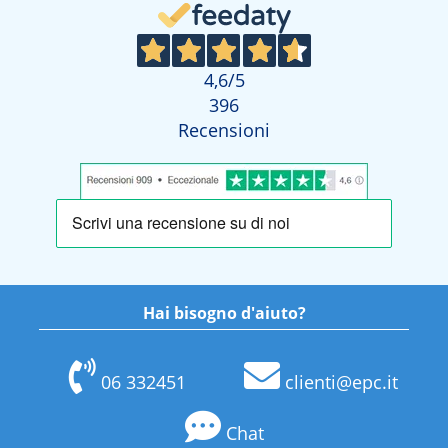
4,6
/5
396
Recensioni
Hai bisogno d'aiuto?
06 332451
clienti@epc.it
Chat