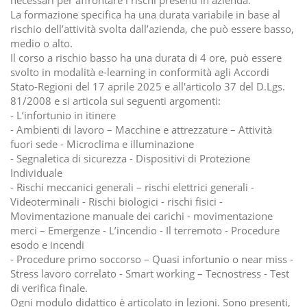
necessari per affrontare i rischi presenti in azienda.
La formazione specifica ha una durata variabile in base al
rischio dell’attività svolta dall’azienda, che può essere basso,
medio o alto.
Il corso a rischio basso ha una durata di 4 ore, può essere
svolto in modalità e-learning in conformità agli Accordi
Stato-Regioni del 17 aprile 2025 e all'articolo 37 del D.Lgs.
81/2008 e si articola sui seguenti argomenti:
- L’infortunio in itinere
- Ambienti di lavoro – Macchine e attrezzature – Attività
fuori sede - Microclima e illuminazione
- Segnaletica di sicurezza - Dispositivi di Protezione
Individuale
- Rischi meccanici generali – rischi elettrici generali -
Videoterminali - Rischi biologici - rischi fisici -
Movimentazione manuale dei carichi - movimentazione
merci – Emergenze - L’incendio - Il terremoto - Procedure
esodo e incendi
- Procedure primo soccorso – Quasi infortunio o near miss -
Stress lavoro correlato - Smart working – Tecnostress - Test
di verifica finale.
Ogni modulo didattico è articolato in lezioni. Sono presenti,