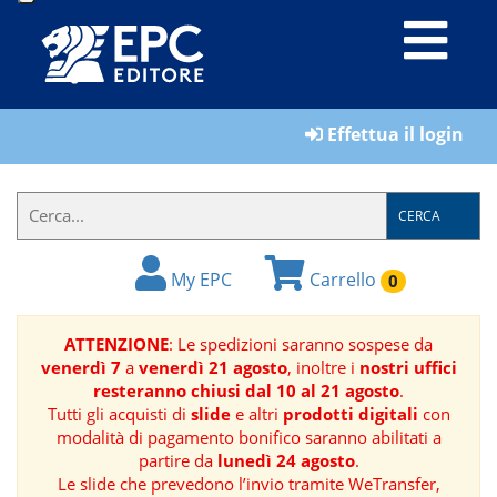
LIBRI
Effettua il login
MATERIALI
PER
IL
CERCA
FORMATORE
My EPC
Carrello
0
E-
BOOK
ATTENZIONE
: Le spedizioni saranno sospese da
venerdì 7
a
venerdì 21 agosto
, inoltre i
nostri uffici
RIVISTE
resteranno chiusi dal 10 al 21 agosto
.
Tutti gli acquisti di
slide
e altri
prodotti digitali
con
MANUALISTICA
modalità di pagamento bonifico saranno abilitati a
partire da
lunedì 24 agosto
.
Le slide che prevedono l’invio tramite WeTransfer,
SOFTWARE