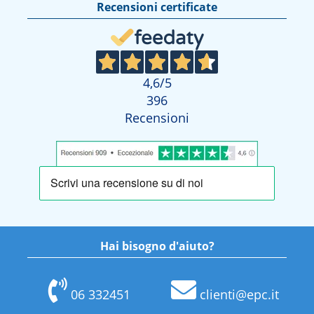
Recensioni certificate
4,6
/5
396
Recensioni
Hai bisogno d'aiuto?
06 332451
clienti@epc.it